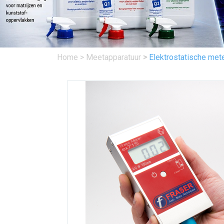
Home
>
Meetapparatuur
>
Elektrostatische me