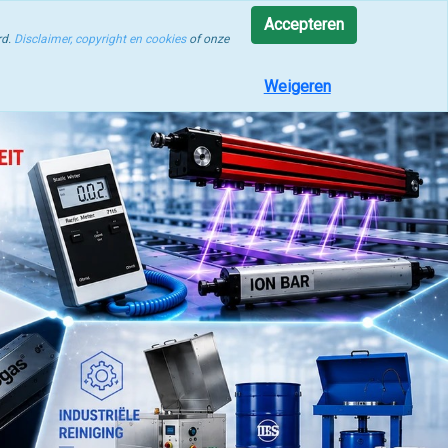
rocesoptimalisatie
Accepteren
rd.
Disclaimer, copyright en cookies
of onze
Weigeren