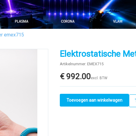
ter emex715
Elektrostatische M
Artikelnummer: EMEX715
€
992.00
excl. BTW