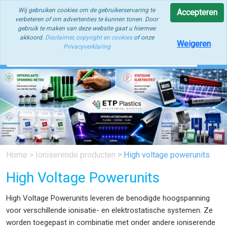
ETP Plastics | Oppervlaktespanning | Statische Elektriciteit |
Wij gebruiken cookies om de gebruikerservaring te
Accepteren
Industriële Reiniging | Procesoptimalisatie
verbeteren of om advertenties te kunnen tonen. Door
gebruik te maken van deze website gaat u hiermee
akkoord.
Disclaimer, copyright en cookies
of onze
Weigeren
Privacyverklaring
Home
>
Ioniserende producten
>
High voltage powerunits
High Voltage Powerunits
High Voltage Powerunits leveren de benodigde hoogspanning
voor verschillende ionisatie- en elektrostatische systemen. Ze
worden toegepast in combinatie met onder andere ioniserende