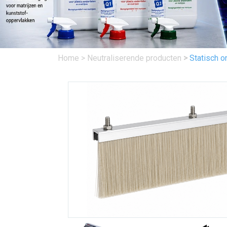
Home
>
Neutraliserende producten
>
Statisch o