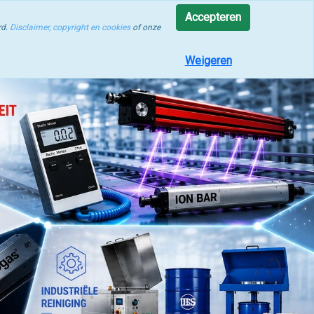
rocesoptimalisatie
Accepteren
rd.
Disclaimer, copyright en cookies
of onze
Weigeren