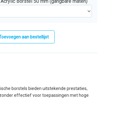
 Acrylic Borstel 50 mm (gangbare maten)
Toevoegen aan bestellijst
ische borstels bieden uitstekende prestaties,
ijzonder effectief voor toepassingen met hoge