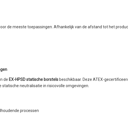
or de meeste toepassingen. Afhankelijk van de afstand tot het product
ngen
jn de
EX-HPSD statische borstels
beschikbaar. Deze ATEX-gecertificeerd
 statische neutralisatie in risicovolle omgevingen.
delhoudende processen