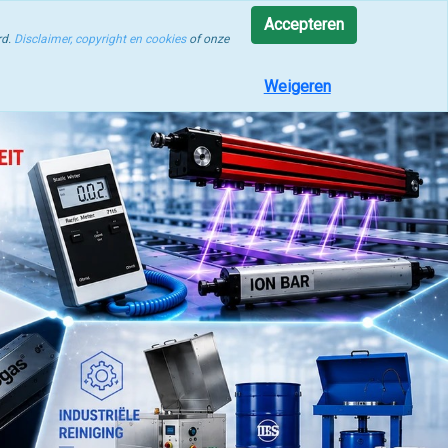
rocesoptimalisatie
Accepteren
rd.
Disclaimer, copyright en cookies
of onze
Weigeren