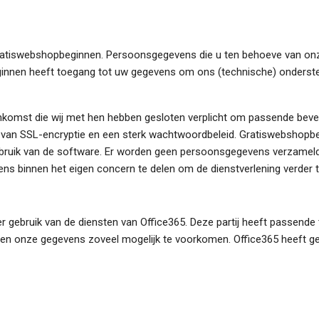
atiswebshopbeginnen. Persoonsgegevens die u ten behoeve van onze 
innen heeft toegang tot uw gegevens om ons (technische) ondersteu
komst die wij met hen hebben gesloten verplicht om passende beve
g van SSL-encryptie en een sterk wachtwoordbeleid. Gratiswebshop
gebruik van de software. Er worden geen persoonsgegevens verzame
s binnen het eigen concern te delen om de dienstverlening verder t
er gebruik van de diensten van Office365. Deze partij heeft passend
w en onze gegevens zoveel mogelijk te voorkomen. Office365 heeft g