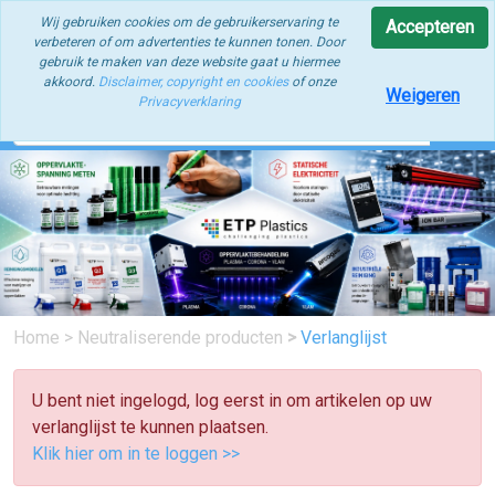
ETP Plastics | Oppervlaktespanning | Statische Elektriciteit |
Wij gebruiken cookies om de gebruikerservaring te
Accepteren
Industriële Reiniging | Procesoptimalisatie
verbeteren of om advertenties te kunnen tonen. Door
gebruik te maken van deze website gaat u hiermee
akkoord.
Disclaimer, copyright en cookies
of onze
Weigeren
Privacyverklaring
Home
>
Neutraliserende producten
>
Verlanglijst
U bent niet ingelogd, log eerst in om artikelen op uw
verlanglijst te kunnen plaatsen.
Klik hier om in te loggen >>